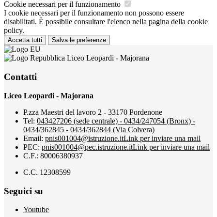
Cookie necessari per il funzionamento
I cookie necessari per il funzionamento non possono essere
disabilitati. È possibile consultare l'elenco nella pagina della cookie
policy.
Accetta tutti
Salva le preferenze
Liceo Leopardi - Majorana
Contatti
Liceo Leopardi - Majorana
P.zza Maestri del lavoro 2 - 33170 Pordenone
Tel:
043427206 (sede centrale) - 0434/247054 (Bronx) -
0434/362845 - 0434/362844 (Via Colvera)
Email:
pnis001004@istruzione.it
Link per inviare una mail
PEC:
pnis001004@pec.istruzione.it
Link per inviare una mail
C.F.: 80006380937
C.C. 12308599
Seguici su
Youtube