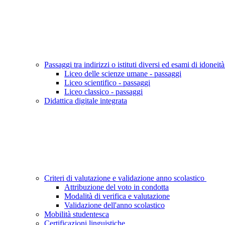
Passaggi tra indirizzi o istituti diversi ed esami di idoneit
Liceo delle scienze umane - passaggi
Liceo scientifico - passaggi
Liceo classico - passaggi
Didattica digitale integrata
Criteri di valutazione e validazione anno scolastico
Attribuzione del voto in condotta
Modalità di verifica e valutazione
Validazione dell'anno scolastico
Mobilità studentesca
Certificazioni linguistiche