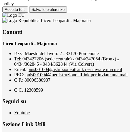
policy.
Accetta tutti
Salva le preferenze
Liceo Leopardi - Majorana
Contatti
Liceo Leopardi - Majorana
P.zza Maestri del lavoro 2 - 33170 Pordenone
Tel:
043427206 (sede centrale) - 0434/247054 (Bronx) -
0434/362845 - 0434/362844 (Via Colvera)
Email:
pnis001004@istruzione.it
Link per inviare una mail
PEC:
pnis001004@pec.istruzione.it
Link per inviare una mail
C.F.: 80006380937
C.C. 12308599
Seguici su
Youtube
Sezione Link Utili