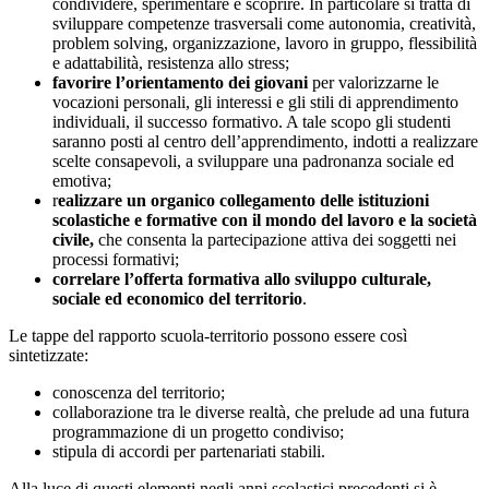
condividere, sperimentare e scoprire. In particolare si tratta di
sviluppare competenze trasversali come autonomia, creatività,
problem solving, organizzazione, lavoro in gruppo, flessibilità
e adattabilità, resistenza allo stress;
favorire l’orientamento dei giovani
per valorizzarne le
vocazioni personali, gli interessi e gli stili di apprendimento
individuali, il successo formativo. A tale scopo gli studenti
saranno posti al centro dell’apprendimento, indotti a realizzare
scelte consapevoli, a sviluppare una padronanza sociale ed
emotiva;
r
ealizzare un organico collegamento delle istituzioni
scolastiche e formative con il mondo del lavoro e la società
civile,
che consenta la partecipazione attiva dei soggetti nei
processi formativi;
correlare l’offerta formativa allo sviluppo culturale,
sociale ed economico del territorio
.
Le tappe del rapporto scuola-territorio possono essere così
sintetizzate:
conoscenza del territorio;
collaborazione tra le diverse realtà, che prelude ad una futura
programmazione di un progetto condiviso;
stipula di accordi per partenariati stabili.
Alla luce di questi elementi negli anni scolastici precedenti si è