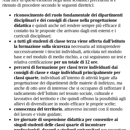
ritenuto di procedere secondo le seguenti direttrici:
riconoscimento del ruolo fondamentale dei dipartimenti
disciplinari e dei consigli di classe nella progettazione
didattica
e quindi anche nel rendere sempre più efficace il
contatto tra le proposte che arrivano dagli enti esterni e i
curriculi disciplinari;
a tutti gli studenti di classe terza viene offerta dall’istituto
la formazione sulla sicurezza
necessaria ad intraprendere
successivamente i tirocini individuali, articolata nel modulo
base e nel modulo di medio rischio, a cui seguiranno un test e
relativa certificazione
per un totale di 12 ore
.
percorsi di formazione per classi terze individuati dai
consigli di classe e stage individuali principalmente per
classi quarte
, individuati all’interno di attività legate alla
progettazione dei dipartimenti delle materie di indirizzo, ma
anche di otto aree di interesse che si occupano di rafforzare il
radicamento dell’Istituto nel tessuto sociale, culturale e
lavorativo del territorio e che quindi offrono la possibilità agli
allievi di diversificare in modo efficace le proprie scelte;
conoscenza del territorio
, attraverso incontri con il mondo
del lavoro e visite guidate;
tre giornate di sospensione didattica per consentire ai
singoli studenti delle classi quarte di incontrare
professionisti, docenti e studenti universitari
per progettare