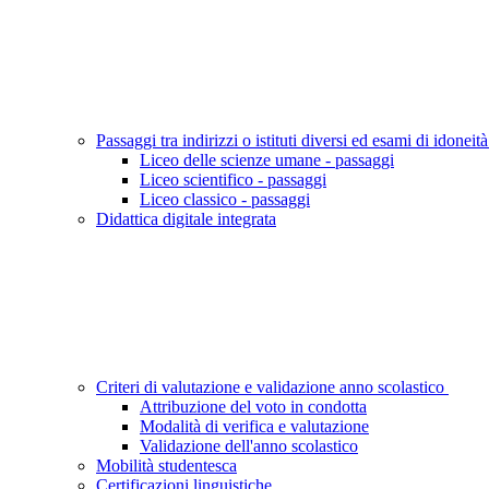
Passaggi tra indirizzi o istituti diversi ed esami di idoneit
Liceo delle scienze umane - passaggi
Liceo scientifico - passaggi
Liceo classico - passaggi
Didattica digitale integrata
Criteri di valutazione e validazione anno scolastico
Attribuzione del voto in condotta
Modalità di verifica e valutazione
Validazione dell'anno scolastico
Mobilità studentesca
Certificazioni linguistiche