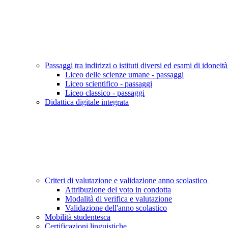
Passaggi tra indirizzi o istituti diversi ed esami di idoneit
Liceo delle scienze umane - passaggi
Liceo scientifico - passaggi
Liceo classico - passaggi
Didattica digitale integrata
Criteri di valutazione e validazione anno scolastico
Attribuzione del voto in condotta
Modalità di verifica e valutazione
Validazione dell'anno scolastico
Mobilità studentesca
Certificazioni linguistiche