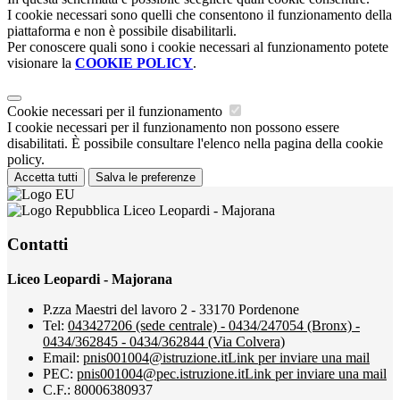
I cookie necessari sono quelli che consentono il funzionamento della
piattaforma e non è possibile disabilitarli.
Per conoscere quali sono i cookie necessari al funzionamento potete
visionare la
COOKIE POLICY
.
Cookie necessari per il funzionamento
I cookie necessari per il funzionamento non possono essere
disabilitati. È possibile consultare l'elenco nella pagina della cookie
policy.
Accetta tutti
Salva le preferenze
Liceo Leopardi - Majorana
Contatti
Liceo Leopardi - Majorana
P.zza Maestri del lavoro 2 - 33170 Pordenone
Tel:
043427206 (sede centrale) - 0434/247054 (Bronx) -
0434/362845 - 0434/362844 (Via Colvera)
Email:
pnis001004@istruzione.it
Link per inviare una mail
PEC:
pnis001004@pec.istruzione.it
Link per inviare una mail
C.F.: 80006380937