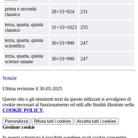
prima e seconda
28×33=924
231
classico
terza, quarta, quinta
31×33=1023
255
classico
terza, quarta, quinta
30×33=990
247
scientifico
terza, quarta, quinta
30×33=990
247
scienze umane
Notizie
Ultima revisione il 30-05-2025
Questo sito o gli strumenti terzi da questo utilizzati si avvalgono di
cookie necessari al funzionamento ed utili alle finalità illustrate nella
COOKIE POLICY
.
Personalizza
Rifiuta tutti
i cookies
Accetta tutti
i cookies
Gestione cookie
In questa schermata è possibile scegliere quali cookie consentire.