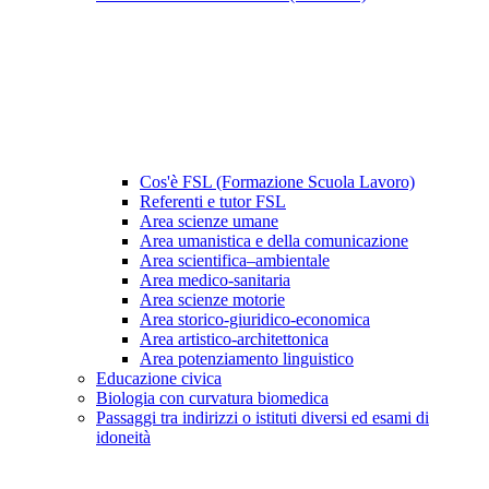
Cos'è FSL (Formazione Scuola Lavoro)
Referenti e tutor FSL
Area scienze umane
Area umanistica e della comunicazione
Area scientifica–ambientale
Area medico-sanitaria
Area scienze motorie
Area storico-giuridico-economica
Area artistico-architettonica
Area potenziamento linguistico
Educazione civica
Biologia con curvatura biomedica
Passaggi tra indirizzi o istituti diversi ed esami di
idoneità