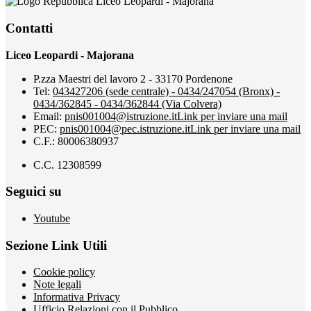
Liceo Leopardi - Majorana
Contatti
Liceo Leopardi - Majorana
P.zza Maestri del lavoro 2 - 33170 Pordenone
Tel:
043427206 (sede centrale) - 0434/247054 (Bronx) -
0434/362845 - 0434/362844 (Via Colvera)
Email:
pnis001004@istruzione.it
Link per inviare una mail
PEC:
pnis001004@pec.istruzione.it
Link per inviare una mail
C.F.: 80006380937
C.C. 12308599
Seguici su
Youtube
Sezione Link Utili
Cookie policy
Note legali
Informativa Privacy
Ufficio Relazioni con il Pubblico