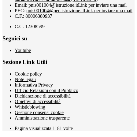
Email:
pnis001004@istruzione.it
Link per inviare una mail
PEC:
pnis001004@pec.istruzione.it
Link per inviare una mail
C.F.: 80006380937
C.C. 12308599
Seguici su
Youtube
Sezione Link Utili
Cookie policy
Note legali
Informativa Privacy
Ufficio Relazioni con il Pubblico
Dichiarazione di accessibilità
Obiettivi di accessibilità
Whistleblowing
Gestione consensi cookie
Amministrazione trasparente
Pagina visualizzata
1181
volte