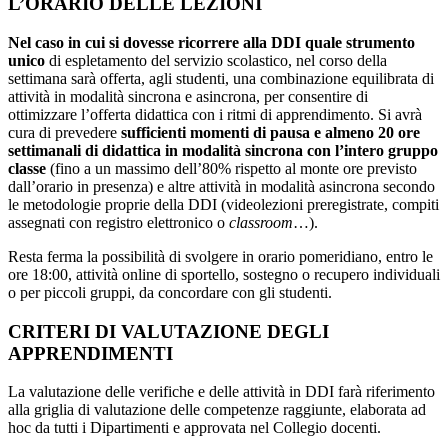
L’ORARIO DELLE LEZIONI
Nel caso in cui si dovesse ricorrere alla DDI quale strumento
unico
di espletamento del servizio scolastico, nel corso della
settimana sarà offerta, agli studenti, una combinazione equilibrata di
attività in modalità sincrona e asincrona, per consentire di
ottimizzare l’offerta didattica con i ritmi di apprendimento. Si avrà
cura di prevedere
sufficienti momenti di pausa e almeno 20 ore
settimanali di didattica in modalità sincrona con l’intero gruppo
classe
(fino a un massimo dell’80% rispetto al monte ore previsto
dall’orario in presenza) e altre attività in modalità asincrona secondo
le metodologie proprie della DDI (videolezioni preregistrate, compiti
assegnati con registro elettronico o
classroom
…).
Resta ferma la possibilità di svolgere in orario pomeridiano, entro le
ore 18:00, attività online di sportello, sostegno o recupero individuali
o per piccoli gruppi, da concordare con gli studenti.
CRITERI DI VALUTAZIONE DEGLI
APPRENDIMENTI
La valutazione delle verifiche e delle attività in DDI farà riferimento
alla
griglia di valutazione delle competenze raggiunte, elaborata ad
hoc da tutti i Dipartimenti e approvata nel Collegio docenti.