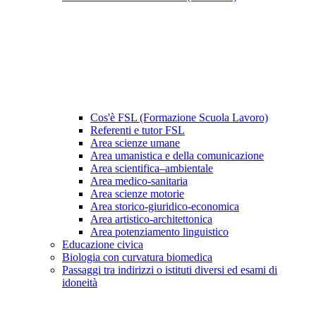
Cos'è FSL (Formazione Scuola Lavoro)
Referenti e tutor FSL
Area scienze umane
Area umanistica e della comunicazione
Area scientifica–ambientale
Area medico-sanitaria
Area scienze motorie
Area storico-giuridico-economica
Area artistico-architettonica
Area potenziamento linguistico
Educazione civica
Biologia con curvatura biomedica
Passaggi tra indirizzi o istituti diversi ed esami di
idoneità