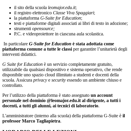
il sito della scuola
leomajor.edu.it
;
il registro elettronico
Classe Viva Spaggiari
;
la piattaforma
G-Suite for Education
;
testi e piattaforme digitali associati ai libri di testo in adozione;
strumenti
opensource;
P.C. e videoproiettore in ciascuna aula scolastica.
In particolare
G-Suite for Education
è stata adottata come
piattaforma comune a tutte le classi
per garantire l’unitarietà degli
interventi didattici.
G Suite for Education
è un servizio completamente gratuito,
utilizzabile da qualsiasi dispositivo e sistema operativo, che rende
disponibile uno spazio cloud illimitato a studenti e docenti della
scuola. Assicura
privacy
e
security
essendo un ambiente chiuso e
controllato.
Per l’utilizzo della piattaforma è stato assegnato
un account
personale nel dominio @leomajor.edu.it al dirigente, a tutti i
docenti, a tutti gli alunni, ai tecnici di laboratorio
.
L'amministratore (interno alla scuola) della piattaforma G-Suite è
il
professor Marco Tagliapietra
.