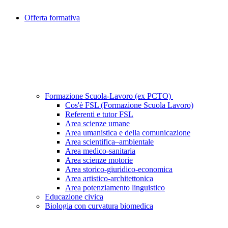
Offerta formativa
Formazione Scuola-Lavoro (ex PCTO)
Cos'è FSL (Formazione Scuola Lavoro)
Referenti e tutor FSL
Area scienze umane
Area umanistica e della comunicazione
Area scientifica–ambientale
Area medico-sanitaria
Area scienze motorie
Area storico-giuridico-economica
Area artistico-architettonica
Area potenziamento linguistico
Educazione civica
Biologia con curvatura biomedica