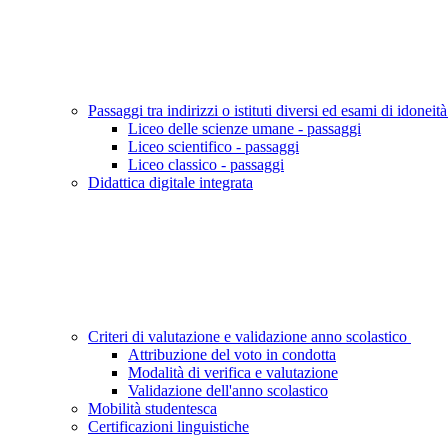
Passaggi tra indirizzi o istituti diversi ed esami di idoneit
Liceo delle scienze umane - passaggi
Liceo scientifico - passaggi
Liceo classico - passaggi
Didattica digitale integrata
Criteri di valutazione e validazione anno scolastico
Attribuzione del voto in condotta
Modalità di verifica e valutazione
Validazione dell'anno scolastico
Mobilità studentesca
Certificazioni linguistiche